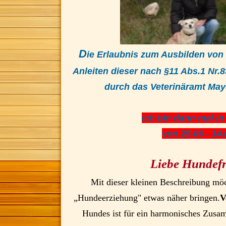
D
ie Erlaubnis zum Ausbilden von
Anleiten dieser nach §11 Abs.1 Nr.
durch das Veterinäramt Maye
Ich bin dann mal in 
von 25.06 - 14.
Liebe
Hundefr
Mit dieser kleinen Beschreibung mö
„Hundeerziehung"
etwas näher bringen.
V
Hundes ist für ein harmonisches Zus